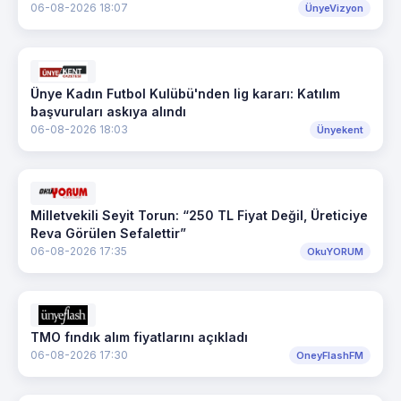
06-08-2026 18:07
ÜnyeVizyon
Ünye Kadın Futbol Kulübü'nden lig kararı: Katılım
başvuruları askıya alındı
06-08-2026 18:03
Ünyekent
Milletvekili Seyit Torun: “250 TL Fiyat Değil, Üreticiye
Reva Görülen Sefalettir”
06-08-2026 17:35
OkuYORUM
TMO fındık alım fiyatlarını açıkladı
06-08-2026 17:30
OneyFlashFM