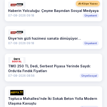
✍️ Köşe Yazısı
Haberin Yolculuğu: Çeşme Başından Sosyal Medyaya
07-08-2026 09:18
Ünyekent
Ünye’nin gizli hazinesi sanata dönüşüyor…
07-08-2026 09:18
Ünyekent
TMO 250 TL Dedi, Serbest Piyasa Yerinde Saydı:
Ordu’da Fındık Fiyatları
07-08-2026 08:56
ÜnyeSosyal
Topluca Mahallesi'nde İki Sokak Beton Yolla Modern
Ulaşıma Kavuştu