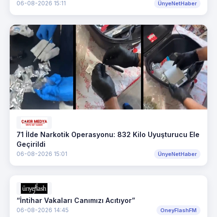
06-08-2026 15:11
ÜnyeNetHaber
71 İlde Narkotik Operasyonu: 832 Kilo Uyuşturucu Ele
Geçirildi
06-08-2026 15:01
ÜnyeNetHaber
“İntihar Vakaları Canımızı Acıtıyor”
06-08-2026 14:45
OneyFlashFM