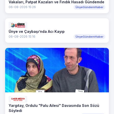
Vakaları, Patpat Kazaları ve Fındık Hasadı Gündemde
06-08-2026 15:26
ÜnyeGündemHaber
Ünye ve Çaybaşı’nda Acı Kayıp
06-08-2026 15:16
ÜnyeGündemHaber
Yargıtay, Ordulu "Palu Ailesi" Davasında Son Sözü
Söyledi