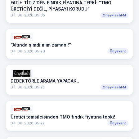
FATİH TİTİZ’DEN FINDIK FİYATINA TEPKİ: “TMO
ÜRETİCİYİ DEĞİL, PİYASAYI KORUDU”
07-08-2026 09:35
OneyFlashFM
“Altında şimdi alım zamanı!"
07-08-2026 09:28
Ünyekent
DEDEKTÖRLE ARAMA YAPACAK..
07-08-2026 09:25
OneyFlashFM
Üretici temsilcisinden TMO fındık fiyatına tepki!
07-08-2026 09:22
Ünyekent