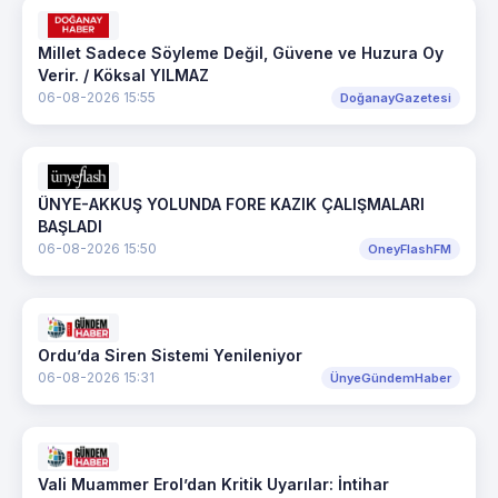
Millet Sadece Söyleme Değil, Güvene ve Huzura Oy
Verir. / Köksal YILMAZ
06-08-2026 15:55
DoğanayGazetesi
ÜNYE-AKKUŞ YOLUNDA FORE KAZIK ÇALIŞMALARI
BAŞLADI
06-08-2026 15:50
OneyFlashFM
Ordu’da Siren Sistemi Yenileniyor
06-08-2026 15:31
ÜnyeGündemHaber
Vali Muammer Erol’dan Kritik Uyarılar: İntihar