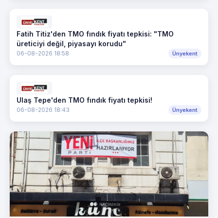
Fatih Titiz'den TMO fındık fiyatı tepkisi: "TMO
üreticiyi değil, piyasayı korudu"
06-08-2026 18:58
Ünyekent
Ulaş Tepe'den TMO fındık fiyatı tepkisi!
06-08-2026 18:43
Ünyekent