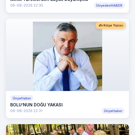
06-08-2026 22:35
ÜnyedenHABER
✍️ Köşe Yazısı
ÜnyeHaber
BOLU’NUN DOĞU YAKASI
06-08-2026 22:31
ÜnyeHaber